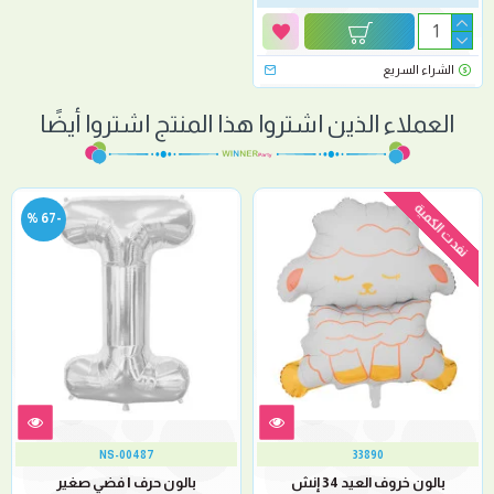
الشراء السريع
العملاء الذين اشتروا هذا المنتج اشتروا أيضًا
نفدت الكمية
-67 %
NS-00487
33890
بالون خروف العيد 34 إنش
بالون حرف I فضي صغير