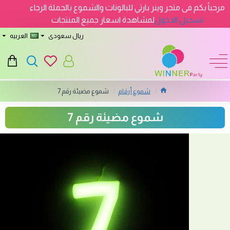
مرحباً بكم فى متجر وينر بارتي للبالونات والشموع بالجملة الرجاء
تسجيل الدخول
لمشاهدة اسعار جميع المنتجات
ريال سعودى
العربيه
شموع أرقام
شموع مضيئة رقم 7
شموع مضيئة رقم 7