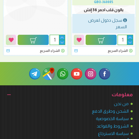
GBO-360085
بالون قلب احمر 36 إنش
سجل دخول لعرض
السعر
الشراء السريع
الشراء السريع
معلومات
من نحن
الشحن وطرق الدفع
سياسة الخصوصية
الشروط والقواعد
سياسة الاسترجاع