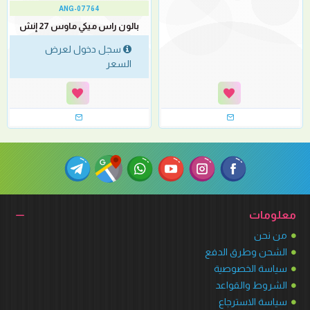
ANG-07764
بالون راس ميكي ماوس 27 إنش
سجل دخول لعرض
السعر
معلومات
من نحن
الشحن وطرق الدفع
سياسة الخصوصية
الشروط والقواعد
سياسة الاسترجاع