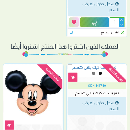
سجل دخول لعرض
السعر
الشراء السريع
العملاء الذين اشتروا هذا المنتج اشتروا أيضًا
نفدت الكمية
نفدت الكمية
GDN-141740
تغريسات كيك بناتي 25سم
سجل دخول لعرض
السعر