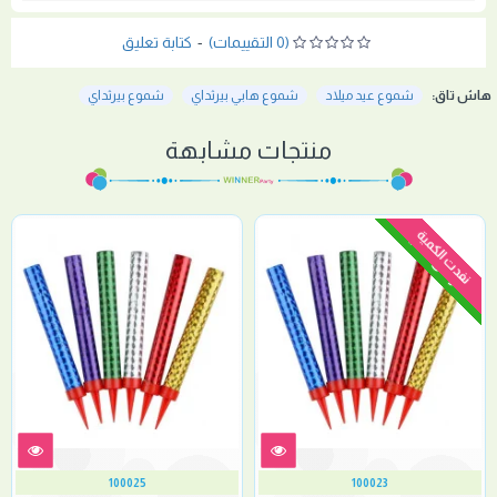
(0 التقييمات)
-
كتابة تعليق
هاش تاق:
شموع عيد ميلاد
شموع هابي بيرثداي
شموع بيرثداي
منتجات مشابهة
سعر أقل للكميات
نفدت الكمية
100025
100023