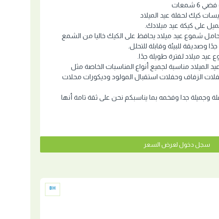
6 شمعات
سات كيك لحفلة عيد الميلاد
ل على كيكة عيد ميلادك.
مل شموع عيد ميلاد يحافظ على الكيك خاليا من الشمع
دًا وصديقة للبيئة وقابلة للتحلل.
عيد ميلاد لفترة طويلة جدًا.
د الميلاد مناسبة لجميع أنواع المناسبات الخاصة مثل
حفلات الزفاف وحفلات استقبال المولود وديكورات محلات
ة وجميلة جدا وفخمه بما يناسبكم نحن على ثقة تامة أنها
سجل دخول لعرض السعر
BH