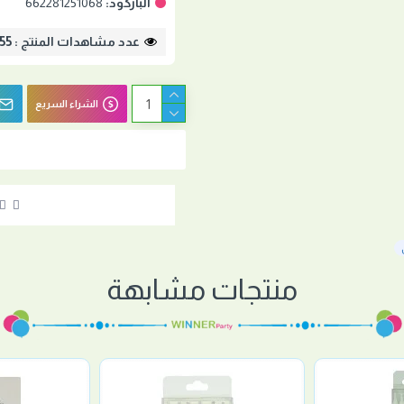
الباركود:
662281251068
عدد مشاهدات المنتج : 1755
الشراء السريع
منتجات مشابهة