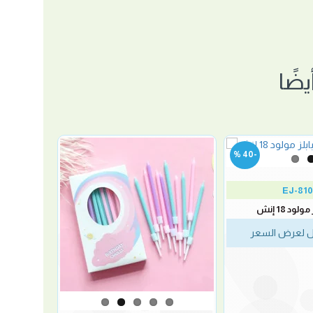
ضًا
-40 %
EJ-81
لود 18 إنش
 لعرض السعر