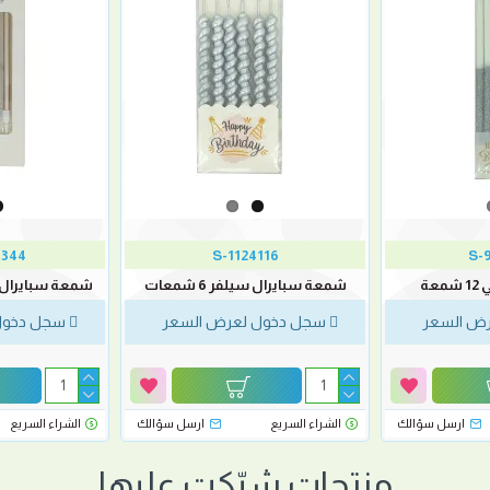
44-CH9
1124116-S
9
عة
شمعة سبايرال سيلفر 6 شمعات
شمعة سبايرال شامب
ض السعر
سجل دخول لعرض السعر
سجل دخول
ارسل سؤالك
الشراء السريع
ارسل سؤالك
الشراء السريع
منتجات شيّكت عليها