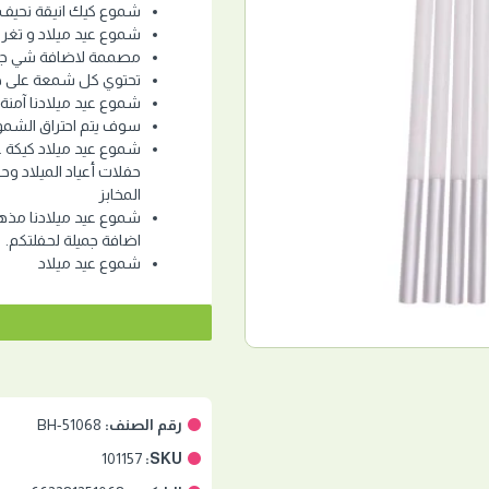
شموع كيك انيقة نحيف فضي 
شموع عيد ميلاد و تغري
مصممة لاضافة شي جمي
تحتوي كل شمعة على حا
شموع عيد ميلادنا آمنة ج
سوف يتم احتراق الشموع 
شموع عيد ميلاد كيكة عي
حفلات أعياد الميلاد و
المخابز
شموع عيد ميلادنا مذهل
اضافة جميلة لحفلتكم.
شموع عيد ميلاد
رقم الصنف:
BH-51068
101157
SKU: