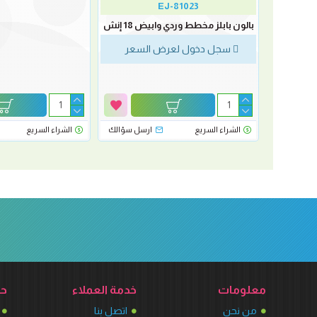
EJ-81023
بالون بابلز مخطط وردي وابيض 18 إنش
سجل دخول لعرض السعر
رسل سؤالك
الشراء السريع
ارسل سؤالك
الشراء السريع
معلومات
خدمة العملاء
حس
من نحن
اتصل بنا