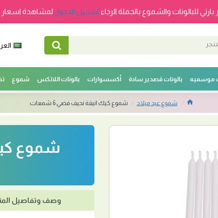
 بارتي للبالونات والشموع بالجملة الرجاء
تسجيل الدخول
لمشاهدة اسعار ج
العرب
ت موسميه
بالونات قصدير سادة
أكسسوارات
بالونات اللاتكس
شموع
تخ
شموع عيد ميلاد
شموع كيك انيقة نحيف فضي 6 شمعات
وصف وتفاصيل المن