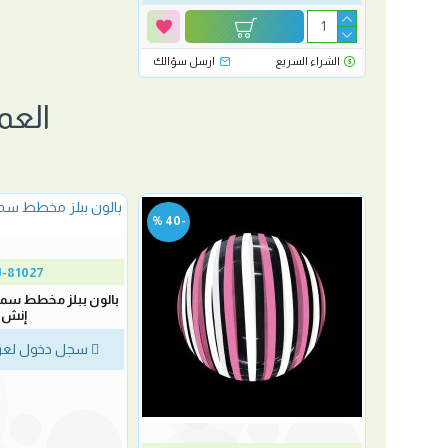
الشراء السريع
ارسل سؤالك
العم
-40 %
-40 %
-81027
بالون بابلز مخطط سماوي وابيض 18
إنش
لسعر
سجل دخول لعر