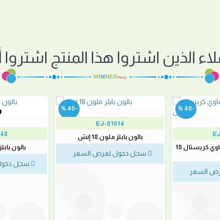
لاء الذين اشتروا هذا المنتج اشتروا أي
-40 %
-40 %
EJ-81014
048
EJ
بالون بابلز ملون 18 إنش
بالون ببلز مخطط سماوي كريستال 18
بالون بابلز مو
سجل دخول لعرض السعر
سجل دخول
ض السعر