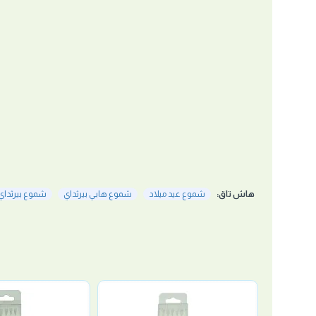
هاش تاق:
شموع عيد ميلاد
شموع هابي بيرثداي
شموع بيرثداي