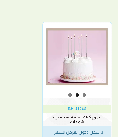
BH-51068
شموع كيك انيقة نحيف فضي 6
شمعات
سجل دخول لعرض السعر