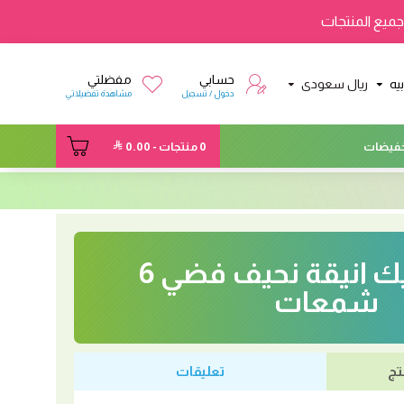
ميع المنتجات
حسابي
مفضلتي
يه
ريال سعودى
دخول / تسجيل
مشاهدة تفضيلاتي
فيضات
0 منتجات - 0.00
شموع كيك انيقة نحيف فضي 6
شمعات
تج
تعليقات