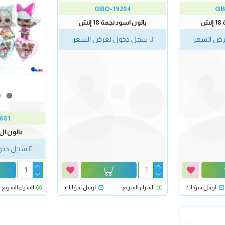
GBO-19204
GB
ش
بالون اسود نجمة 18 إنش
ض السعر
سجل دخول لعرض السعر
681
بالون ال او ا
سجل دخول
ارسل سؤالك
الشراء السريع
ارسل سؤالك
الشراء السريع