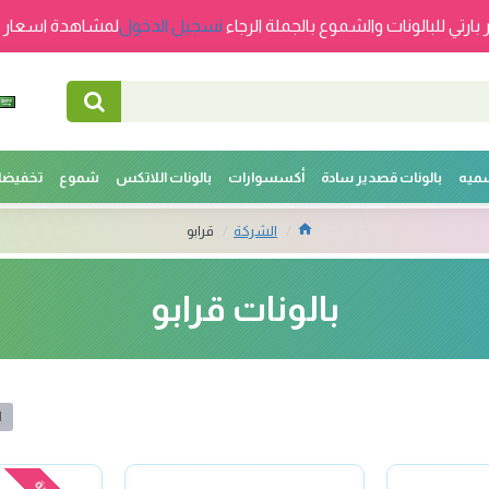
 بارتي للبالونات والشموع بالجملة الرجاء
تسجيل الدخول
لمشاهدة اسعار ج
سميه
بالونات قصدير سادة
أكسسوارات
بالونات اللاتكس
شموع
تخفيضا
الشركة
قرابو
بالونات قرابو
ا