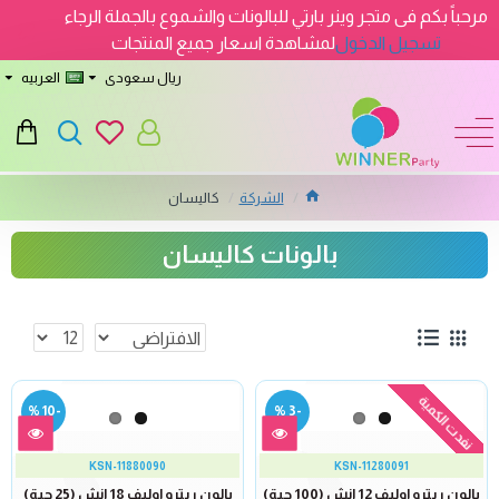
مرحباً بكم فى متجر وينر بارتي للبالونات والشموع بالجملة الرجاء
تسجيل الدخول
لمشاهدة اسعار جميع المنتجات
ريال سعودى
العربيه
الشركة
كاليسان
بالونات كاليسان
نفدت الكمية
-10 %
-3 %
KSN-11880090
KSN-11280091
بالون ريترو اوليف 12 إنش (100 حبة)
بالون ريترو اوليف 18 إنش (25 حبة)