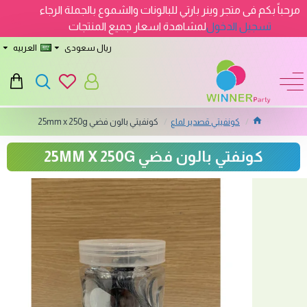
مرحباً بكم فى متجر وينر بارتي للبالونات والشموع بالجملة الرجاء
تسجيل الدخول
لمشاهدة اسعار جميع المنتجات
ريال سعودى
العربيه
كونفيتي قصدير لماع
كونفيتي بالون فضي 25mm x 250g
كونفتي بالون فضي 25MM X 250G