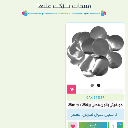
منتجات شيّكت عليها
OAK-648357
كونفيتي بالون فضي 25mm x 250g
سجل دخول لعرض السعر