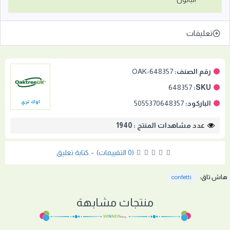
تعليقات
رقم الصنف:
OAK-648357
648357
SKU:
الباركود:
5055370648357
اوك تري
عدد مشاهدات المنتج : 1940
(0 التقييمات)
-
كتابة تعليق
هاش تاق:
confetti
منتجات مشابهة