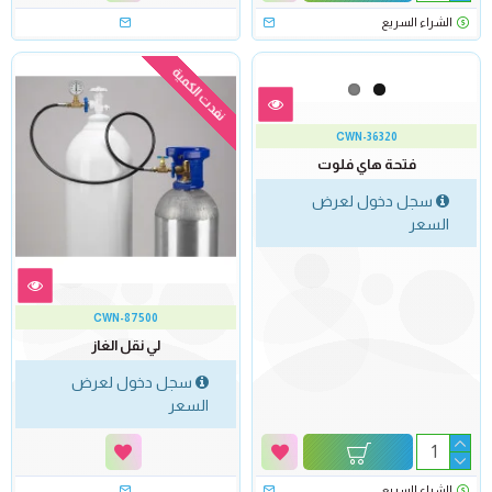
الشراء السريع
نفدت الكمية
CWN-36320
فتحة هاي فلوت
سجل دخول لعرض
السعر
CWN-87500
لي نقل الغاز
سجل دخول لعرض
السعر
الشراء السريع