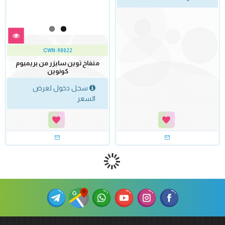
CWN-98022
منفاخ توين سايزر من بريميوم
كونوين
سجل دخول لعرض
السعر