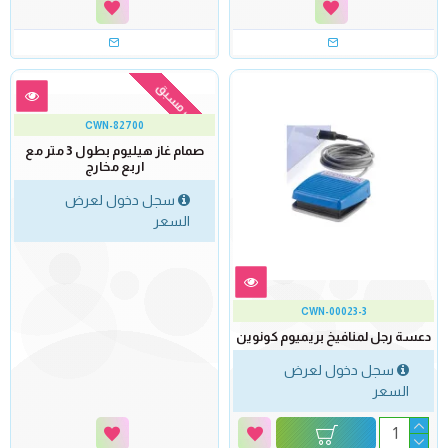
طلب مسبق
CWN-82700
صمام غاز هيليوم بطول 3 متر مع
اربع مخارج
سجل دخول لعرض
السعر
CWN-00023-3
دعسة رجل لمنافيخ بريميوم كونوين
سجل دخول لعرض
السعر