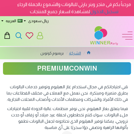
مرحباً بكم فى متجر وينر بارتي للبالونات والشموع بالجملة الرجاء
تسجيل الدخول
لمشاهدة اسعار جميع المنتجات
ريال سعودى
العربيه
الشركة
بريميوم كونوين
PREMIUMCONWIN
نلبي احتياجاتكم في مجال استخدام غاز الهيليوم وتوفير خدمات البالونات
بطرق متميزة ومبتكرة. نحن نعمل مع العملاء في مختلف القطاعات بما
في ذلك الأفراد والشركات ومنظمات الأحداث وأصحاب المحلات التجارية.
فيما يتعلق بغاز الهيليوم، نحن نوفر منظمات عالية الجودة لتلبية احتياجات
ملء البالونات. سواء كنتم تخططون لحفلة عيد ميلاد أو زفاف أو حدث
ترويجي، يمكننا توفير الهيليوم الذي تحتاجونه لجعل البالونات تطفو
بألوانها الزاهية وتضفي جوًا سحريًا على أي مناسبة