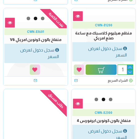
نفدت الكمية
CWN-81200
CWN-83601
منظم هيليوم كلاسيك مع ساعة
صنع امريكي
منفاخ بالون كونوين امريكي V6
سجل دخول لعرض
سجل دخول لعرض
السعر
السعر
الشراء السريع
طلب مسبق
CWN-82300
منفاخ بالون كونوين ايرفورس 4
سجل دخول لعرض
السعر