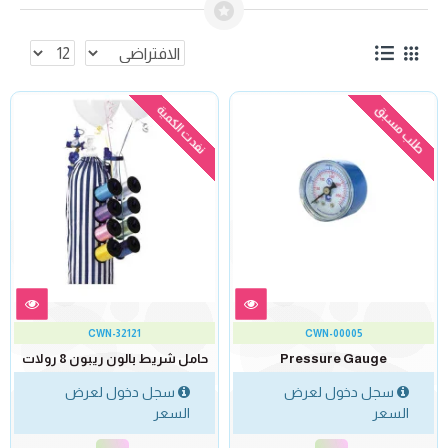
طلب مسبق
نفدت الكمية
CWN-32121
CWN-00005
Pressure Gauge
حامل شريط بالون ريبون 8 رولات
سجل دخول لعرض
سجل دخول لعرض
السعر
السعر