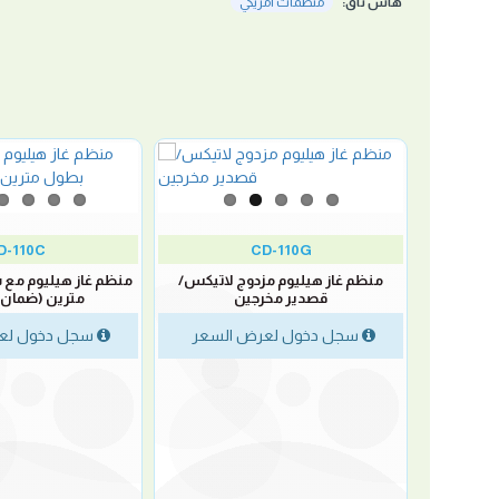
هاش تاق:
منظمات امريكي
D-110C
CD-110G
مع ساعه
منظم غاز هيليوم مزدوج لاتيكس/
منظم غاز هيليوم مع 
قصدير مخرجين
مترين (ضمان 3 أشهر)
لسعر
سجل دخول لعرض السعر
سجل دخول لع