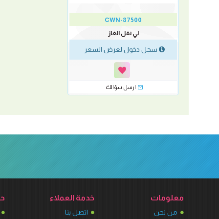
CWN-87500
لي نقل الغاز
سجل دخول لعرض السعر
ارسل سؤالك
معلومات
خدمة العملاء
حس
من نحن
اتصل بنا