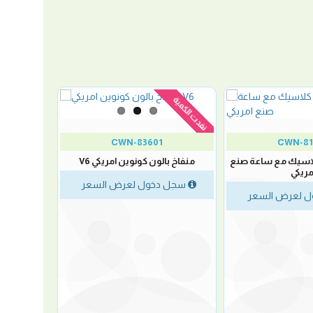
نفدت الكمية
CWN-83601
CWN-81
اسيك مع ساعة صنع
منفاخ بالون كونوين امريكي V6
مريكي
سجل دخول لعرض السعر
 لعرض السعر